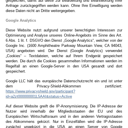
gespeichert, damit auf diese zur Bearbeitung und Beantwortung Ihrer
Anfrage zurückgegriffen werden kann. Ohne Ihre Einwilligung werden
diese Daten nicht an Dritte weitergegeben.
Google Analytics
Diese Website nutzt aufgrund unserer berechtigten Interessen zur
Optimierung und Analyse unseres Online-Angebots im Sinne des Art.
6 Abs. 1 lit. f. DSGVO den Dienst „Google Analytics“, welcher von der
Google Inc. (1600 Amphitheatre Parkway Mountain View, CA 94043,
USA) angeboten wird. Der Dienst (Google Analytics) verwendet
„Cookies“ – Textdateien, welche auf Ihrem Endgerät gespeichert
werden. Die durch die Cookies gesammelten Informationen werden im
Regelfall an einen Google-Server in den USA gesandt und dort
gespeichert.
Google LLC hält das europäische Datenschutzrecht ein und ist unter
dem Privacy-Shield-Abkommen zertifiziert:
https://www.privacyshield.gov/participant?
id=a2zt000000001L5AAI&status=Active
Auf dieser Website greift die IP-Anonymisierung. Die IP-Adresse der
Nutzer wird innerhalb der Mitgliedsstaaten der EU und des
Europäischen Wirtschaftsraum und in den anderen Vertragsstaaten
des Abkommens gekürzt. Nur in Einzelfällen wird die IP-Adresse
zunächst ungekürzt in die USA an einen Server von Google