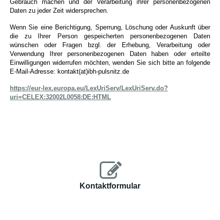
Gebrauch machen und der Verarbeitung ihrer personenbezogenen
Daten zu jeder Zeit widersprechen.
Wenn Sie eine Berichtigung, Sperrung, Löschung oder Auskunft über
die zu Ihrer Person gespeicherten personenbezogenen Daten
wünschen oder Fragen bzgl. der Erhebung, Verarbeitung oder
Verwendung Ihrer personenbezogenen Daten haben oder erteilte
Einwilligungen widerrufen möchten, wenden Sie sich bitte an folgende
E-Mail-Adresse: kontakt(at)ibh-pulsnitz.de
https://eur-lex.europa.eu/LexUriServ/LexUriServ.do?
uri=CELEX:32002L0058:DE:HTML
Kontaktformular