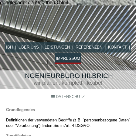
googlecadbcd769e00bed3.html
IBH
ÜBER UNS
LEISTUNGEN
REFERENZEN
KONTAKT
IMPRESSUM
INGENIEURBÜRO HILBRICH
wir planen. komplett. flexibel
DATENSCHUTZ
Grundlegendes
Definitionen der verwendeten Begriffe (z.B. “personenbezogene Daten”
oder “Verarbeitung”) finden Sie in Art. 4 DSGVO.
Zugriffsdaten